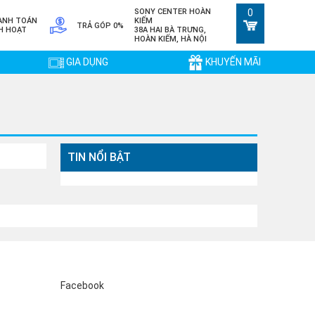
SONY CENTER HOÀN
0
ANH TOÁN
KIẾM
TRẢ GÓP 0%
H HOẠT
38A HAI BÀ TRƯNG,
HOÀN KIẾM, HÀ NỘI
GIA DỤNG
KHUYẾN MÃI
TIN NỔI BẬT
Facebook