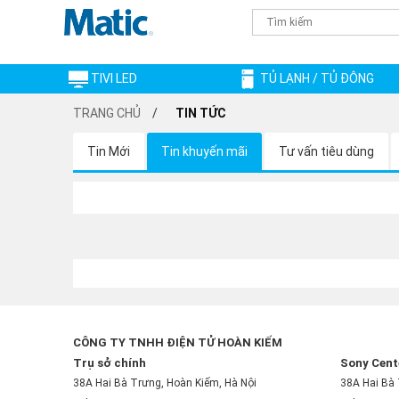
TIVI LED
TỦ LẠNH / TỦ ĐÔNG
TRANG CHỦ
TIN TỨC
Tin Mới
Tin khuyến mãi
Tư vấn tiêu dùng
CÔNG TY TNHH ĐIỆN TỬ HOÀN KIẾM
Trụ sở chính
Sony Cent
38A Hai Bà Trưng, Hoàn Kiếm, Hà Nội
38A Hai Bà 