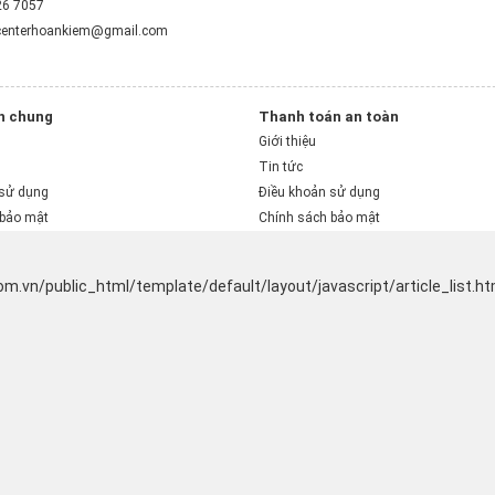
26 7057
centerhoankiem@gmail.com
h chung
Thanh toán an toàn
Giới thiệu
Tin tức
 sử dụng
Điều khoản sử dụng
 bảo mật
Chính sách bảo mật
m.vn/public_html/template/default/layout/javascript/article_list.htm