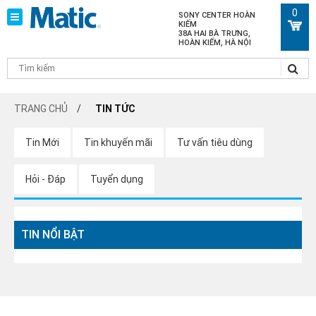
0
SONY CENTER HOÀN
KIẾM
38A HAI BÀ TRƯNG,
HOÀN KIẾM, HÀ NỘI
TRANG CHỦ
TIN TỨC
Tin Mới
Tin khuyến mãi
Tư vấn tiêu dùng
Hỏi - Đáp
Tuyển dụng
TIN NỔI BẬT