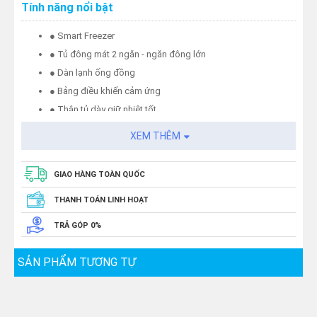
Tính năng nổi bật
● Smart Freezer
● Tủ đông mát 2 ngăn - ngăn đông lớn
● Dàn lạnh ống đồng
● Bảng điều khiển cảm ứng
● Thân tủ dày giữ nhiệt tốt
● Tiết kiệm hơn 20% điện năng
XEM THÊM
● Sản xuất tại Việt Nam
● Bảo hành 24 tháng
GIAO HÀNG TOÀN QUỐC
THANH TOÁN LINH HOẠT
TRẢ GÓP 0%
SẢN PHẨM TƯƠNG TỰ