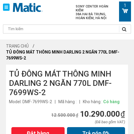
1
SONY CENTER HOÀN
KIẾM
38A HAI BÀ TRƯNG,
HOÀN KIẾM, HÀ NỘI
TRANG CHỦ
TỦ ĐÔNG MÁT THÔNG MINH DARLING 2 NGĂN 770L DMF-
7699WS-2
TỦ ĐÔNG MÁT THÔNG MINH
DARLING 2 NGĂN 770L DMF-
7699WS-2
Model: DMF-7699WS-2 | Mã hàng : | Kho hàng :
Có hàng
10.290.000
₫
12.500.000
₫
(Đã bao gồm VAT)
Đặt hàng
Trả góp
0%