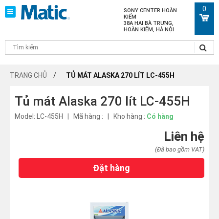
0
SONY CENTER HOÀN
KIẾM
38A HAI BÀ TRƯNG,
HOÀN KIẾM, HÀ NỘI
TRANG CHỦ
TỦ MÁT ALASKA 270 LÍT LC-455H
Tủ mát Alaska 270 lít LC-455H
Model: LC-455H | Mã hàng : | Kho hàng :
Có hàng
Liên hệ
(Đã bao gồm VAT)
Đặt hàng