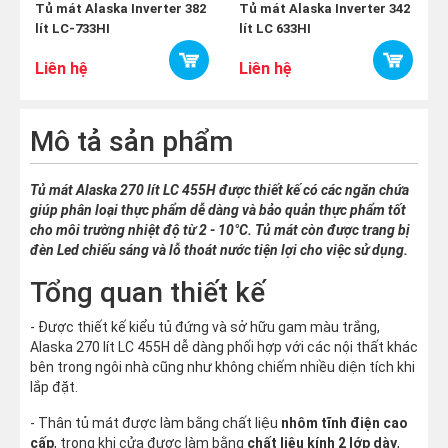
Sản xuất tại: Trung Quốc
Tủ mát Alaska Inverter 382
Tủ mát Alaska Inverter 342
lít LC-733HI
lít LC 633HI
Năm ra mắt: 2021
Liên hệ
Liên hệ
Mô tả sản phẩm
Tủ mát Alaska 270 lít LC 455H được thiết kế có các ngăn chứa
giúp phân loại thực phẩm dễ dàng và bảo quản thực phẩm tốt
cho môi trường nhiệt độ từ 2 - 10°C. Tủ mát còn được trang bị
đèn Led chiếu sáng và lỗ thoát nước tiện lợi cho việc sử dụng.
Tổng quan thiết kế
- Được thiết kế kiểu tủ đứng và sở hữu gam màu trắng,
Alaska 270 lít LC 455H dễ dàng phối hợp với các nội thất khác
bên trong ngôi nhà cũng như không chiếm nhiều diện tích khi
lắp đặt.
- Thân tủ mát được làm bằng chất liệu
nhôm tĩnh điện cao
cấp
, trong khi cửa được làm bằng
chất liệu kính 2 lớp dày
,