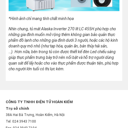
*Hình ảnh chỉ mang tính chất minh họa
Nhìn chung, tủ mát Alaska Inverter 270 lít LC 455H phù hợp cho
những gia đình muốn mở rộng thêm không gian bảo quản thực
phẩm đồ lạnh cho những gia đình dưới 3 người, hoặc các hộ kinh
doanh quy mô nhỏ (như tạp hóa, quán ăn, bán thủy hải sản,
…).
Hơn nữa, bên trong tủ còn được thiết kế đèn Led chiếu sáng
giúp thực phẩm trưng bày trở nên nổi bật và hỗ trợ người dùng
quan sát để lấy hoặc cho vào thực phẩm được thuận tiện, phù hợp
cho người lớn tuổi có thị lực kém.
CÔNG TY TNHH ĐIỆN TỬ HOÀN KIẾM
Trụ sở chính
38A Hai Bà Trưng, Hoàn Kiếm, Hà Nội
Tel: 024 3943 7100
Fax: 024 3943 7104