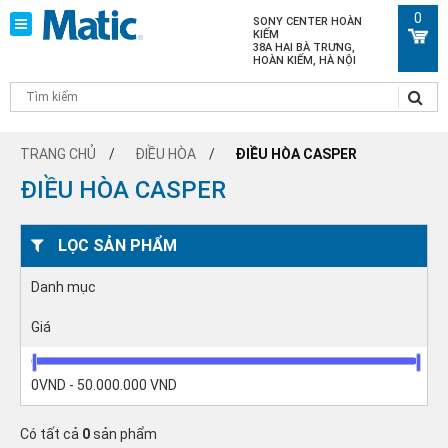
0
SONY CENTER HOÀN
KIẾM
38A HAI BÀ TRƯNG,
HOÀN KIẾM, HÀ NỘI
TRANG CHỦ
ĐIỀU HÒA
ĐIỀU HÒA CASPER
ĐIỀU HÒA CASPER
LỌC SẢN PHẨM
Danh mục
Giá
0VND - 50.000.000 VND
Có tất cả
0
sản phẩm