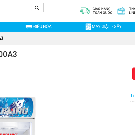
GIAO HÀNG
TH
TOÀN QUỐC
LIN
ĐIỀU HÒA
MÁY GIẶT - SẤY
A3
200A3
Tí