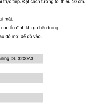
ọi trực tiếp. Đặt cách tường tối thiểu 10 cm.
tủ mát.
 cho ổn định khí ga bên trong.
sau đó mới để đồ vào.
rling DL-3200A3
m