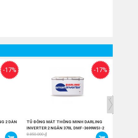
-17%
-17%
›
Trả góp 
NG 2 DÀN
TỦ ĐÔNG MÁT THÔNG MINH DARLING
INVERTER 2 NGĂN 370L DMF-3699WSI-2
8.850.000
đ
11.250.000