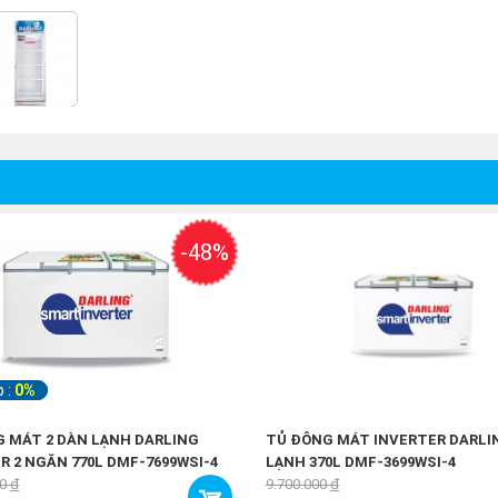
-48%
p :
0%
 MÁT 2 DÀN LẠNH DARLING
TỦ ĐÔNG MÁT INVERTER DARLI
R 2 NGĂN 770L DMF-7699WSI-4
LẠNH 370L DMF-3699WSI-4
00
đ
9.700.000
đ