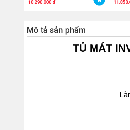
10.290.000
đ
11.850
Mô tả sản phẩm
TỦ MÁT IN
Là