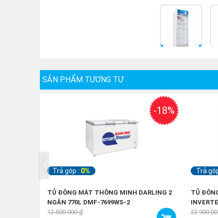
SẢN PHẨM TƯƠNG TỰ
-18%
‹
Trả góp :
0%
Trả gó
TỦ ĐÔNG MÁT THÔNG MINH DARLING 2
TỦ ĐÔNG
NGĂN 770L DMF-7699WS-2
INVERTE
12.500.000
đ
22.900.0