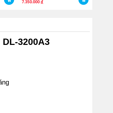
7.350.000
đ
10.400.
 DL-3200A3
ăng