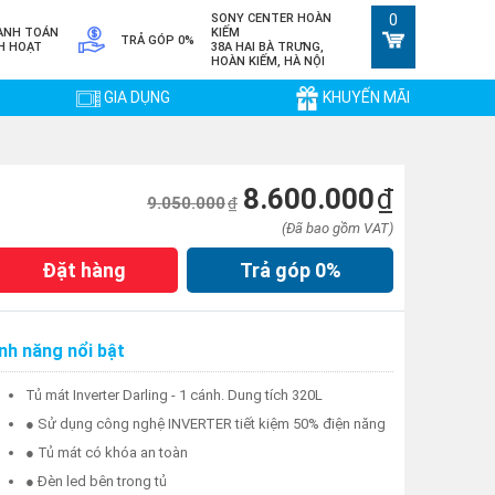
SONY CENTER HOÀN
0
ANH TOÁN
KIẾM
TRẢ GÓP 0%
H HOẠT
38A HAI BÀ TRƯNG,
HOÀN KIẾM, HÀ NỘI
GIA DỤNG
KHUYẾN MÃI
8.600.000
₫
9.050.000
₫
(Đã bao gồm VAT)
Đặt hàng
Trả góp
0%
nh năng nổi bật
Tủ mát Inverter Darling - 1 cánh. Dung tích 320L
● Sử dụng công nghệ INVERTER tiết kiệm 50% điện năng
● Tủ mát có khóa an toàn
● Đèn led bên trong tủ