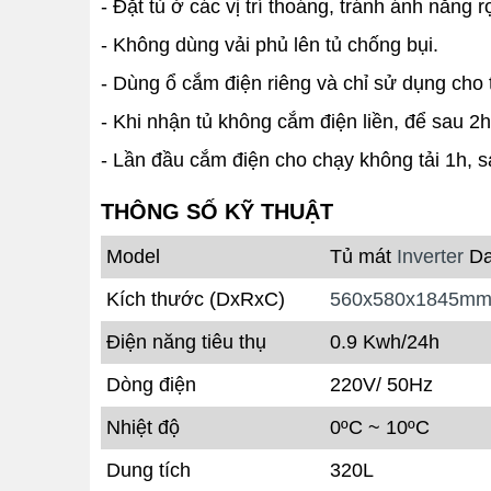
- Đặt tủ ở các vị trí thoáng, tránh ánh nắng r
- Không dùng vải phủ lên tủ chống bụi.
- Dùng ổ cắm điện riêng và chỉ sử dụng cho 
- Khi nhận tủ không cắm điện liền, để sau 2h
- Lần đầu cắm điện cho chạy không tải 1h, 
THÔNG SỐ KỸ THUẬT
Model
Tủ mát
Inverter
Da
Kích thước (DxRxC)
560x580x1845m
Điện năng tiêu thụ
0.9 Kwh/24h
Dòng điện
220V/ 50Hz
Nhiệt độ
0ºC ~ 10ºC
Dung tích
320L