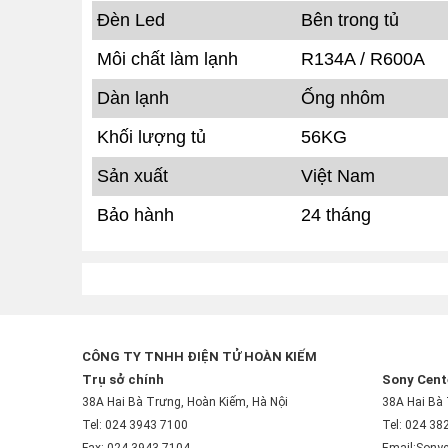
Đèn Led
Bên trong tủ
Môi chất làm lạnh
R134A / R600A
Dàn lạnh
Ống nhôm
Khối lượng tủ
56KG
Sản xuất
Việt Nam
Bảo hành
24 tháng
CÔNG TY TNHH ĐIỆN TỬ HOÀN KIẾM
Trụ sở chính
Sony Cent
38A Hai Bà Trưng, Hoàn Kiếm, Hà Nội
38A Hai Bà 
Tel: 024 3943 7100
Tel: 024 38
Fax: 024 3943 7104
Email:Sony